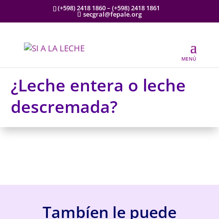
(+598) 2418 1860 – (+598) 2418 1861⁣
secgral@fepale.org
Emociones positivas, ¡Sí a la leche!
¿Leche entera o leche
descremada?
Tambíen le puede