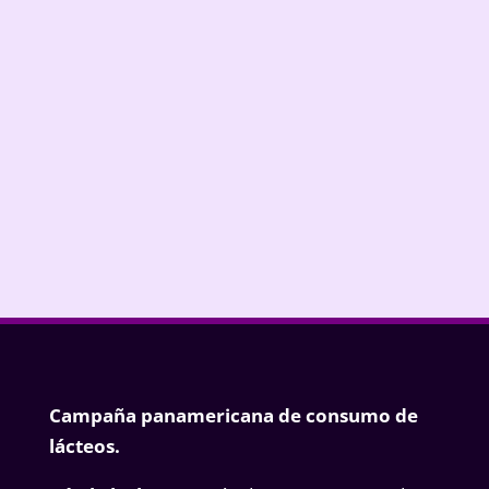
¿Cuál prefieres? 👉 ¿Queso muzzarella o queso
cheddar? 🧀
Campaña panamericana de consumo de
lácteos.