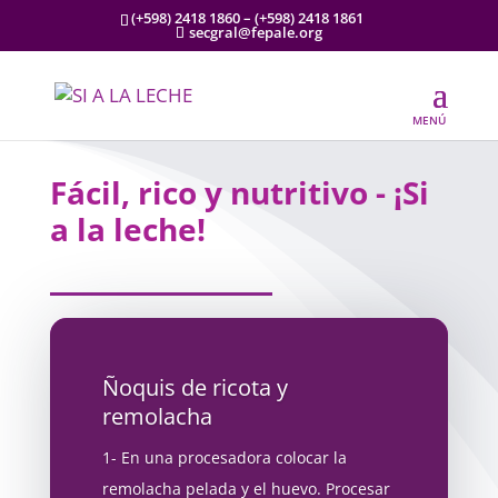
(+598) 2418 1860 – (+598) 2418 1861⁣
secgral@fepale.org
Fácil, rico y nutritivo - ¡Si
a la leche!
Ñoquis de ricota y
remolacha
1- En una procesadora colocar la
remolacha pelada y el huevo. Procesar