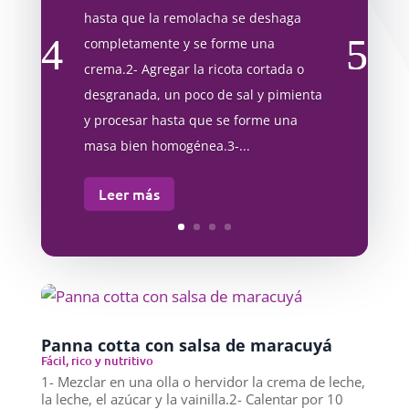
hasta que la remolacha se deshaga
completamente y se forme una
crema.2- Agregar la ricota cortada o
desgranada, un poco de sal y pimienta
y procesar hasta que se forme una
masa bien homogénea.3-...
Leer más
Panna cotta con salsa de maracuyá
Fácil, rico y nutritivo
1- Mezclar en una olla o hervidor la crema de leche,
la leche, el azúcar y la vainilla.2- Calentar por 10